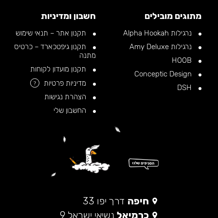
מתוגים מובילים
חשבון ומדיניות
נרגילות Alpha Hookah
תקנון אתר – תנאי שימוש
נרגילות Amy Deluxe
תקנון גיפטכארד – כרטיס
מתנה
HOOB
תקנון מועדון לקוחות
Conceptic Design
מדיניות פרטיות
?
DSH
הצהרת נגישות
החשבון שלי
חיפה
דרך יפו 33
כרמיאל
נשיאי ישראל 9