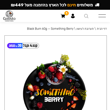
משלוחים
חינם
לכל הארץ בהזמנה מעל ₪449
1
דף הבית
\
תערובת לעישון
\
Black Burn 60g — Something Berry