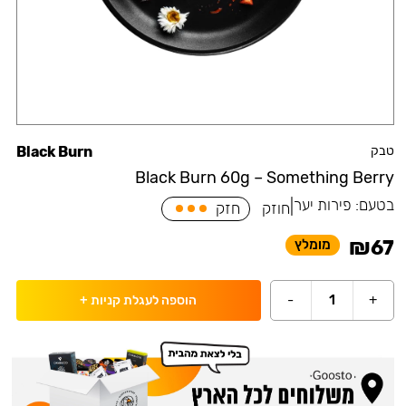
טבק
Black Burn
Black Burn 60g – Something Berry
בטעם:
פירות יער
|
חוזק
חזק
₪
67
מומלץ
-
1
+
הוספה לעגלת קניות
+