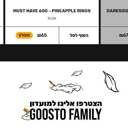
MUST HAVE 60G – PINEAPPLE RINGS
DARKSIDE
אננס
6
₪
הוסף לסל
65
₪
מומלץ
הצטרפו אלינו למועדון
כאן מקבלים יותר — הטבות, עדכונים והפתעות בלעדיות.