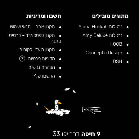
מתוגים מובילים
חשבון ומדיניות
נרגילות Alpha Hookah
תקנון אתר – תנאי שימוש
נרגילות Amy Deluxe
תקנון גיפטכארד – כרטיס
מתנה
HOOB
תקנון מועדון לקוחות
Conceptic Design
מדיניות פרטיות
?
DSH
הצהרת נגישות
החשבון שלי
חיפה
דרך יפו 33