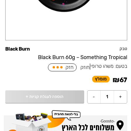
טבק
Black Burn
Black Burn 60g – Something Tropical
בטעם:
משהו טרופי
|
חוזק
חזק
₪
67
מומלץ
הוספה לעגלת קניות
+
-
1
+