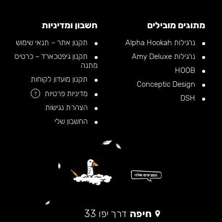
מתוגים מובילים
חשבון ומדיניות
נרגילות Alpha Hookah
תקנון אתר – תנאי שימוש
נרגילות Amy Deluxe
תקנון גיפטכארד – כרטיס
מתנה
HOOB
תקנון מועדון לקוחות
Conceptic Design
מדיניות פרטיות
?
DSH
הצהרת נגישות
החשבון שלי
חיפה
דרך יפו 33