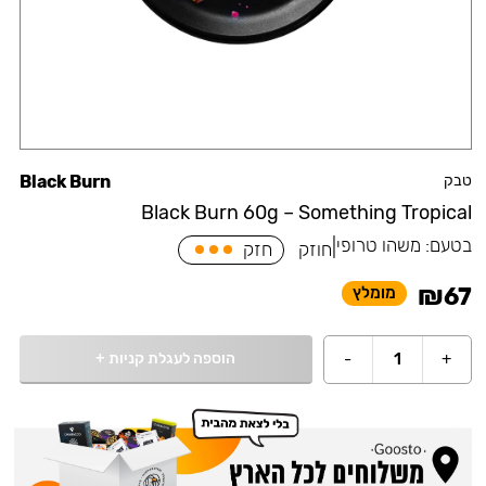
טבק
Black Burn
Black Burn 60g – Something Tropical
בטעם:
משהו טרופי
|
חוזק
חזק
₪
67
מומלץ
הוספה לעגלת קניות
+
-
1
+