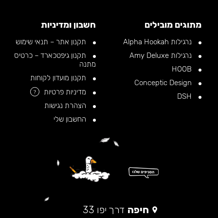
מתוגים מובילים
חשבון ומדיניות
נרגילות Alpha Hookah
תקנון אתר – תנאי שימוש
נרגילות Amy Deluxe
תקנון גיפטכארד – כרטיס
מתנה
HOOB
תקנון מועדון לקוחות
Conceptic Design
מדיניות פרטיות
?
DSH
הצהרת נגישות
החשבון שלי
חיפה
דרך יפו 33