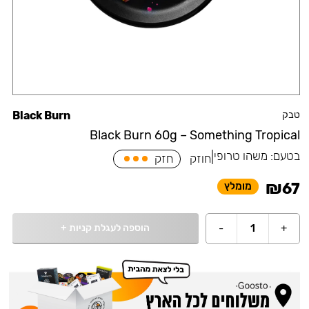
טבק
Black Burn
Black Burn 60g – Something Tropical
בטעם:
משהו טרופי
|
חוזק
חזק
₪
67
מומלץ
הוספה לעגלת קניות
+
-
1
+