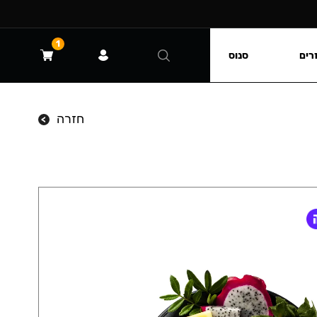
1
רים
סנוס
חזרה