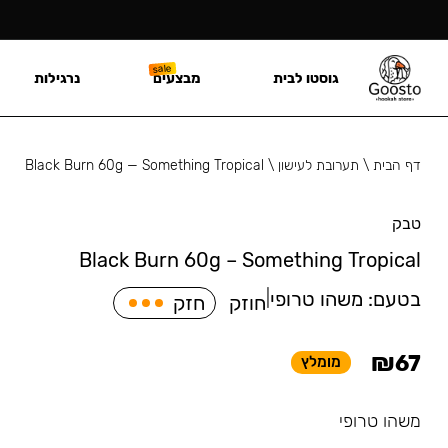
גוסטו לבית
מבצעים
נרגילות
דף הבית
\
תערובת לעישון
\
Black Burn 60g — Something Tropical
טבק
Black Burn 60g – Something Tropical
בטעם:
משהו טרופי
|
חוזק
חזק
₪
67
מומלץ
משהו טרופי