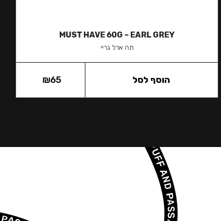
MUST HAVE 60G – EARL GREY
תה ארל גריי
הוסף לסל
65
₪