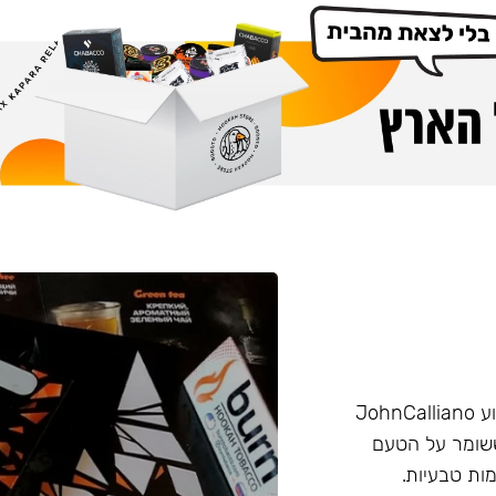
הליין החזק של חברת Burn שזכה בפרס ״טבק השנה״ באירוע JohnCalliano
יכותי וחזק ששומר על הטעם