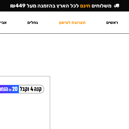
משלוחים
חינם
לכל הארץ בהזמנה מעל ₪449
ראשים
תערובת לעישון
גחלים
אביז