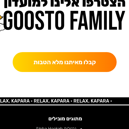
הצטרפו אלינו למועדון
כאן מקבלים יותר — הטבות, עדכונים והפתעות בלעדיות.
קבלו מאיתנו מלא הטבות
 KAPARA •
RELAX, KAPARA •
RELAX, KAPARA •
מתוגים מובילים
נרגילות Alpha Hookah