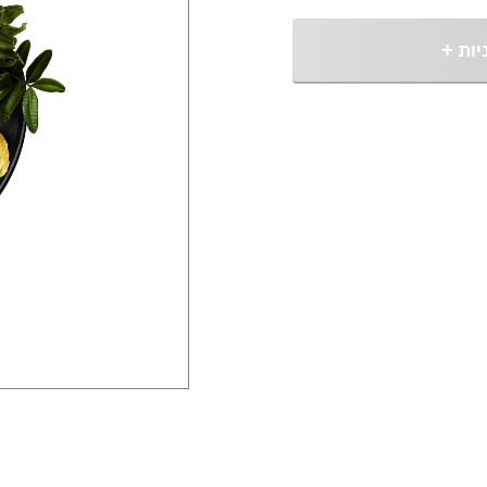
יות
+