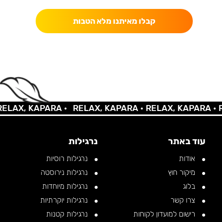
קבלו מאיתנו מלא הטבות
AX, KAPARA •
RELAX, KAPARA •
RELAX, KAPARA •
REL
עוד באתר
נרגילות
אודות
נרגילות רוסיות
מיקור חוץ
נרגילות נירוסטה
בלוג
נרגילות מיוחדות
צרו קשר
נרגילות יוקרתיות
רישום למועדון לקוחות
נרגילות קטנות