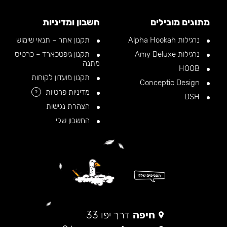
מתוגים מובילים
חשבון ומדיניות
נרגילות Alpha Hookah
תקנון אתר – תנאי שימוש
נרגילות Amy Deluxe
תקנון גיפטכארד – כרטיס
מתנה
HOOB
תקנון מועדון לקוחות
Conceptic Design
מדיניות פרטיות
?
DSH
הצהרת נגישות
החשבון שלי
חיפה
דרך יפו 33