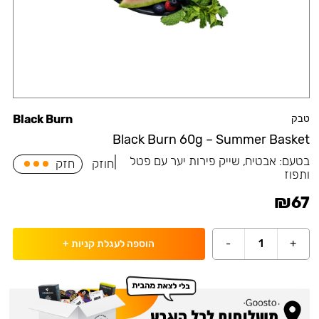
טבק
Black Burn
Black Burn 60g – Summer Basket
בטעם:
אבטיח, שייק פירות יער עם פטל
|
חוזק
חזק
ותפוז
₪
67
-
1
+
הוספה לעגלת קניות
+