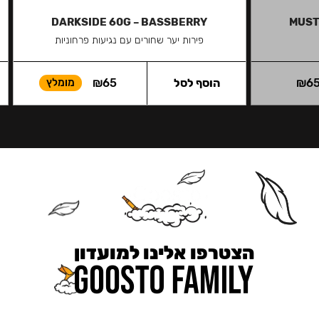
DARKSIDE 60G – BASSBERRY
MUST
פירות יער שחורים עם נגיעות פרחוניות
6
₪
הוסף לסל
65
₪
מומלץ
הצטרפו אלינו למועדון
כאן מקבלים יותר — הטבות, עדכונים והפתעות בלעדיות.