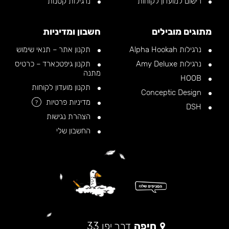
רישום למועדון לקוחות
נרגילות קטנות
מתוגים מובילים
חשבון ומדיניות
נרגילות Alpha Hookah
תקנון אתר – תנאי שימוש
נרגילות Amy Deluxe
תקנון גיפטכארד – כרטיס
מתנה
HOOB
תקנון מועדון לקוחות
Conceptic Design
מדיניות פרטיות
?
DSH
הצהרת נגישות
החשבון שלי
חיפה
דרך יפו 33