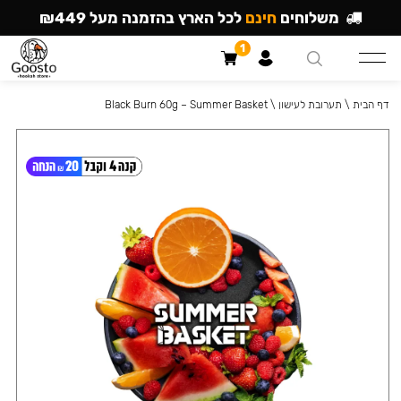
משלוחים
חינם
לכל הארץ בהזמנה מעל ₪449
1
דף הבית
\
תערובת לעישון
\
Black Burn 60g – Summer Basket