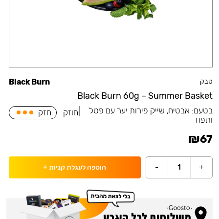
טבק
Black Burn
Black Burn 60g – Summer Basket
בטעם:
אבטיח, שייק פירות יער עם פטל
|
חוזק
חזק
ותפוז
₪
67
-
1
+
הוספה לעגלת קניות
+