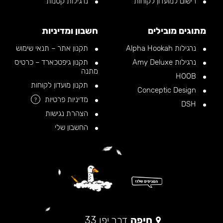
רישום למועדון לקוחות
נרגילות קטנות
מתוגים מובילים
חשבון ומדיניות
נרגילות Alpha Hookah
תקנון אתר – תנאי שימוש
נרגילות Amy Deluxe
תקנון גיפטכארד – כרטיס
מתנה
HOOB
תקנון מועדון לקוחות
Conceptic Design
מדיניות פרטיות
?
DSH
הצהרת נגישות
החשבון שלי
חיפה
דרך יפו 33