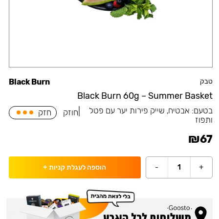
טבק
Black Burn
Black Burn 60g – Summer Basket
בטעם:
אבטיח, שייק פירות יער עם פטל
|
חוזק
חזק
ותפוז
₪
67
-
1
+
הוספה לעגלת קניות
+