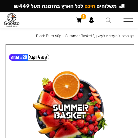
משלוחים
חינם
לכל הארץ בהזמנה מעל ₪449
1
דף הבית
\
תערובת לעישון
\
Black Burn 60g – Summer Basket