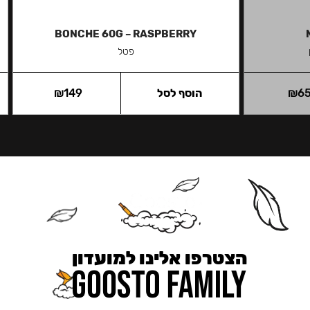
BONCHE 60G – RASPBERRY
פטל
6
₪
הוסף לסל
149
₪
הצטרפו אלינו למועדון