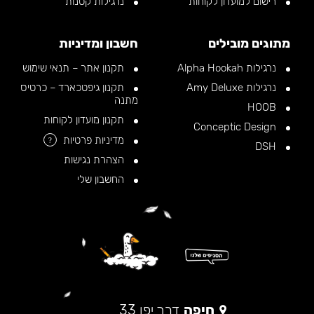
רישום למועדון לקוחות
נרגילות קטנות
מתוגים מובילים
חשבון ומדיניות
נרגילות Alpha Hookah
תקנון אתר – תנאי שימוש
נרגילות Amy Deluxe
תקנון גיפטכארד – כרטיס
מתנה
HOOB
תקנון מועדון לקוחות
Conceptic Design
מדיניות פרטיות
?
DSH
הצהרת נגישות
החשבון שלי
חיפה
דרך יפו 33