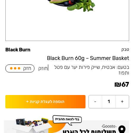
טבק
Black Burn
Black Burn 60g – Summer Basket
בטעם:
אבטיח, שייק פירות יער עם פטל
|
חוזק
חזק
ותפוז
₪
67
-
1
+
הוספה לעגלת קניות
+