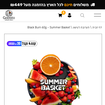
משלוחים
חינם
לכל הארץ בהזמנה מעל ₪449
1
דף הבית
\
תערובת לעישון
\
Black Burn 60g – Summer Basket