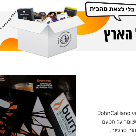
הליין החזק של חברת Burn שזכה בפרס ״טבק השנה״ באירוע JohnCalliano
יכותי וחזק ששומר על הטעם