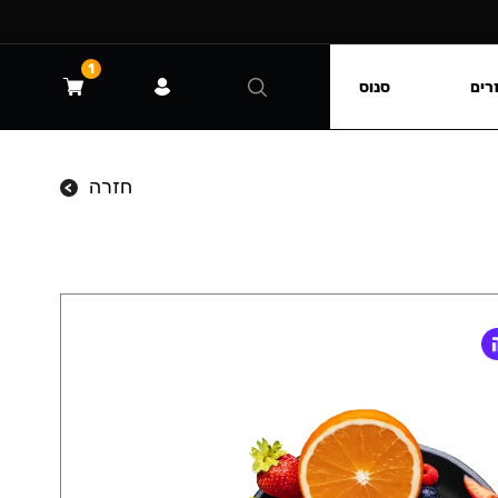
1
רים
סנוס
חזרה