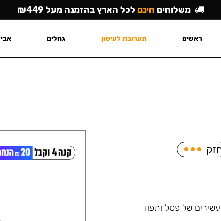
משלוחים
חינם
לכל הארץ בהזמנה מעל ₪449
ראשים
תערובת לעישון
גחלים
אביז
זק
שירים של פטל ותפוז