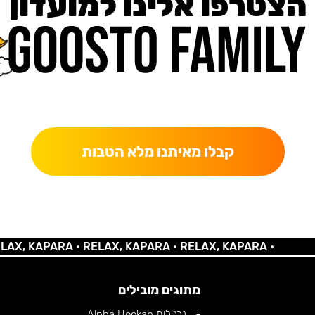
הצטרפו אלינו למועדון
כאן מקבלים יותר — הטבות, עדכונים והפתעות בלעדיות.
קבלו מאיתנו מלא הטבות
 KAPARA •
RELAX, KAPARA •
RELAX, KAPARA •
מתוגים מובילים
נרגילות Alpha Hookah