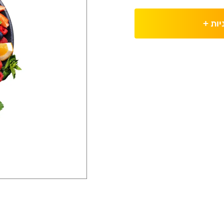
יות
+