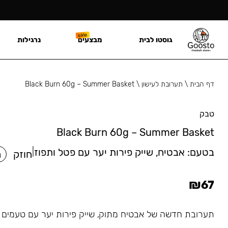
גוסטו לבית
מבצעים
נרגילות
דף הבית
\
תערובת לעישון
\
Black Burn 60g – Summer Basket
טבק
Black Burn 60g – Summer Basket
בטעם:
אבטיח, שייק פירות יער עם פטל ותפוז
|
חוזק
ח
₪
67
תערובת חדשה של אבטיח מתוק, שייק פירות יער עם טעמים ע