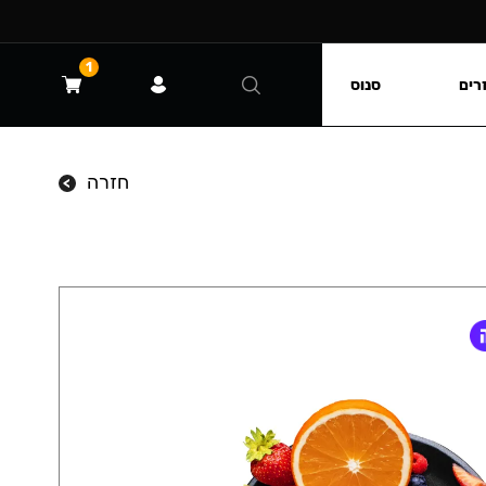
1
רים
סנוס
חזרה