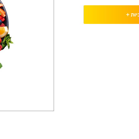
יות
+