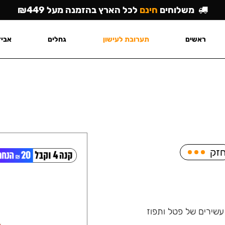
משלוחים
חינם
לכל הארץ בהזמנה מעל ₪449
ראשים
תערובת לעישון
גחלים
אביז
זק
שירים של פטל ותפוז