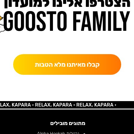
הצטרפו אלינו למועדון
כאן מקבלים יותר — הטבות, עדכונים והפתעות בלעדיות.
קבלו מאיתנו מלא הטבות
 KAPARA •
RELAX, KAPARA •
RELAX, KAPARA •
מתוגים מובילים
נרגילות Alpha Hookah