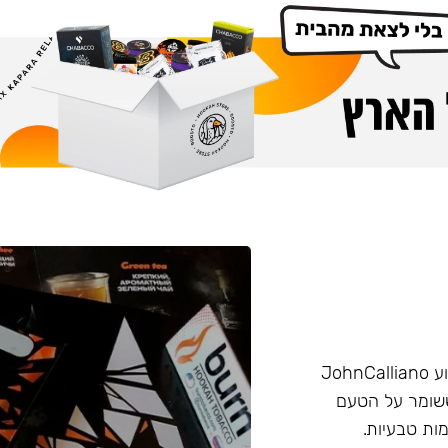
הליין החזק של חברת Burn שזכה בפרס ״טבק השנה״ באירוע JohnCalliano
יכותי וחזק ששומר על הטעם