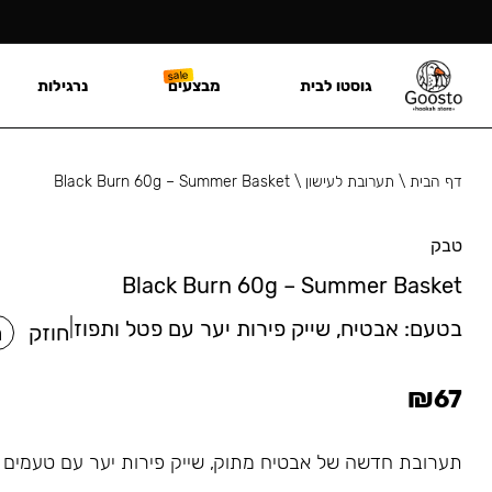
גוסטו לבית
מבצעים
נרגילות
דף הבית
\
תערובת לעישון
\
Black Burn 60g – Summer Basket
טבק
Black Burn 60g – Summer Basket
בטעם:
אבטיח, שייק פירות יער עם פטל ותפוז
|
חוזק
ח
₪
67
תערובת חדשה של אבטיח מתוק, שייק פירות יער עם טעמים ע