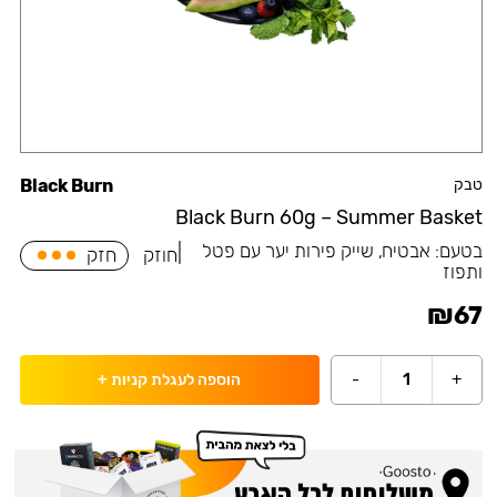
טבק
Black Burn
Black Burn 60g – Summer Basket
בטעם:
אבטיח, שייק פירות יער עם פטל
|
חוזק
חזק
ותפוז
₪
67
-
1
+
הוספה לעגלת קניות
+