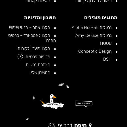
רישום למועדון לקוחות
נרגילות קטנות
מתוגים מובילים
חשבון ומדיניות
נרגילות Alpha Hookah
תקנון אתר – תנאי שימוש
נרגילות Amy Deluxe
תקנון גיפטכארד – כרטיס
מתנה
HOOB
תקנון מועדון לקוחות
Conceptic Design
מדיניות פרטיות
?
DSH
הצהרת נגישות
החשבון שלי
חיפה
דרך יפו 33