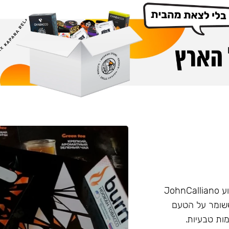
הליין החזק של חברת Burn שזכה בפרס ״טבק השנה״ באירוע JohnCalliano
יכותי וחזק ששומר על הטעם