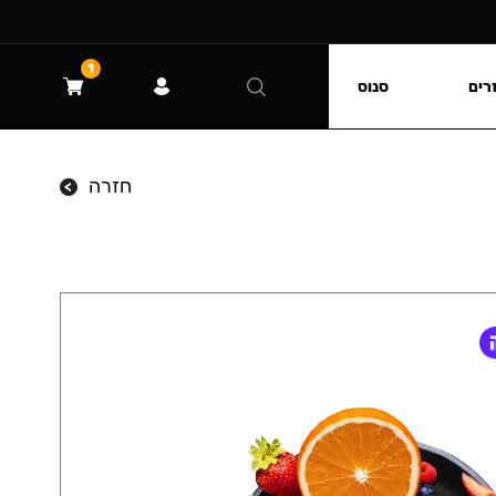
1
רים
סנוס
חזרה