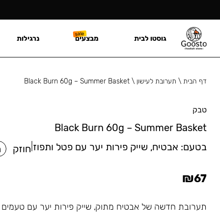
גוסטו לבית
מבצעים
נרגילות
דף הבית
\
תערובת לעישון
\
Black Burn 60g – Summer Basket
טבק
Black Burn 60g – Summer Basket
בטעם:
אבטיח, שייק פירות יער עם פטל ותפוז
|
חוזק
ח
₪
67
תערובת חדשה של אבטיח מתוק, שייק פירות יער עם טעמים ע