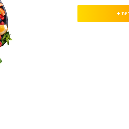
יות
+