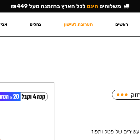
משלוחים
חינם
לכל הארץ בהזמנה מעל ₪449
ראשים
תערובת לעישון
גחלים
אביז
זק
שירים של פטל ותפוז