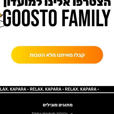
הצטרפו אלינו למועדון
כאן מקבלים יותר — הטבות, עדכונים והפתעות בלעדיות.
קבלו מאיתנו מלא הטבות
 KAPARA •
RELAX, KAPARA •
RELAX, KAPARA •
מתוגים מובילים
נרגילות Alpha Hookah