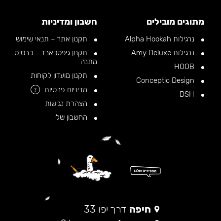
מתוגים מובילים
חשבון ומדיניות
נרגילות Alpha Hookah
תקנון אתר – תנאי שימוש
נרגילות Amy Deluxe
תקנון גיפטכארד – כרטיס
מתנה
HOOB
תקנון מועדון לקוחות
Conceptic Design
מדיניות פרטיות
?
DSH
הצהרת נגישות
החשבון שלי
חיפה
דרך יפו 33