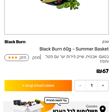
טבק
Black Burn
Black Burn 60g – Summer Basket
בטעם:
אבטיח, שייק פירות יער עם פטל
|
חוזק
חזק
ותפוז
₪
67
-
1
+
הוספה לעגלת קניות
+