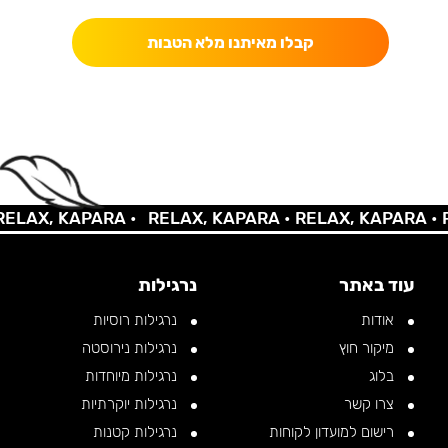
קבלו מאיתנו מלא הטבות
AX, KAPARA •
RELAX, KAPARA •
RELAX, KAPARA •
REL
עוד באתר
נרגילות
אודות
נרגילות רוסיות
מיקור חוץ
נרגילות נירוסטה
בלוג
נרגילות מיוחדות
צרו קשר
נרגילות יוקרתיות
רישום למועדון לקוחות
נרגילות קטנות