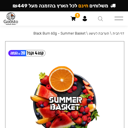
משלוחים
חינם
לכל הארץ בהזמנה מעל ₪449
1
דף הבית
\
תערובת לעישון
\
Black Burn 60g – Summer Basket