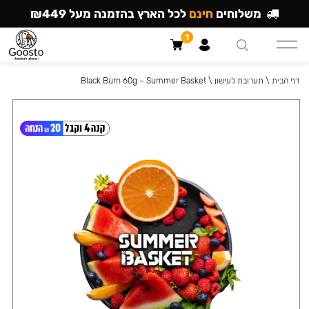
משלוחים
חינם
לכל הארץ בהזמנה מעל ₪449
1
דף הבית
\
תערובת לעישון
\
Black Burn 60g – Summer Basket