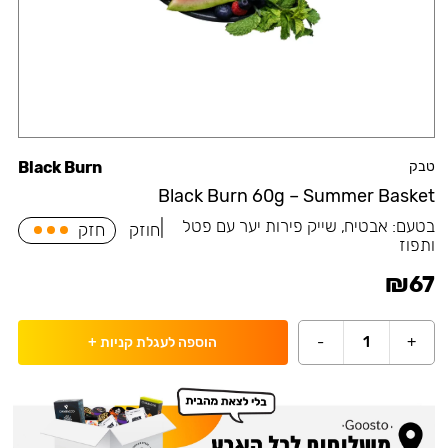
טבק
Black Burn
Black Burn 60g – Summer Basket
בטעם:
אבטיח, שייק פירות יער עם פטל
|
חוזק
חזק
ותפוז
₪
67
-
1
+
הוספה לעגלת קניות
+