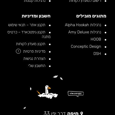
רישום למועדון לקוחות
נרגילות קטנות
מתוגים מובילים
חשבון ומדיניות
נרגילות Alpha Hookah
תקנון אתר – תנאי שימוש
נרגילות Amy Deluxe
תקנון גיפטכארד – כרטיס
מתנה
HOOB
תקנון מועדון לקוחות
Conceptic Design
מדיניות פרטיות
?
DSH
הצהרת נגישות
החשבון שלי
חיפה
דרך יפו 33