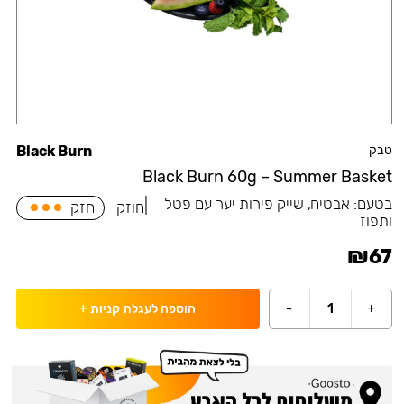
טבק
Black Burn
Black Burn 60g – Summer Basket
בטעם:
אבטיח, שייק פירות יער עם פטל
|
חוזק
חזק
ותפוז
₪
67
-
1
+
הוספה לעגלת קניות
+