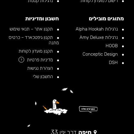
רישום למועדון לקוחות
נרגילות קטנות
מתוגים מובילים
חשבון ומדיניות
נרגילות Alpha Hookah
תקנון אתר – תנאי שימוש
נרגילות Amy Deluxe
תקנון גיפטכארד – כרטיס
מתנה
HOOB
תקנון מועדון לקוחות
Conceptic Design
מדיניות פרטיות
?
DSH
הצהרת נגישות
החשבון שלי
חיפה
דרך יפו 33