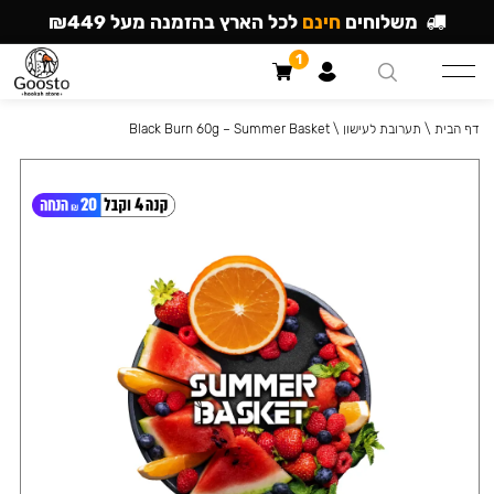
משלוחים
חינם
לכל הארץ בהזמנה מעל ₪449
1
דף הבית
\
תערובת לעישון
\
Black Burn 60g – Summer Basket