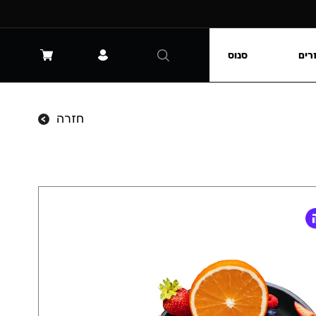
רים
סנוס
חזרה