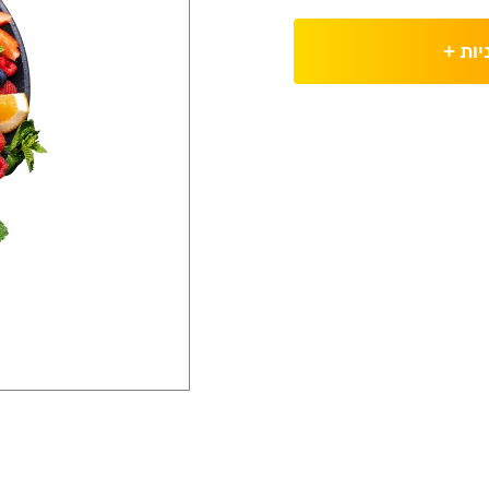
יות
+