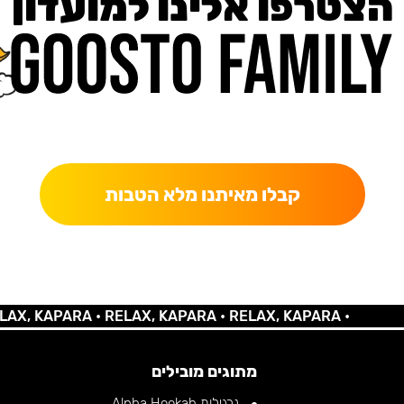
הצטרפו אלינו למועדון
כאן מקבלים יותר — הטבות, עדכונים והפתעות בלעדיות.
קבלו מאיתנו מלא הטבות
 KAPARA •
RELAX, KAPARA •
RELAX, KAPARA •
מתוגים מובילים
נרגילות Alpha Hookah