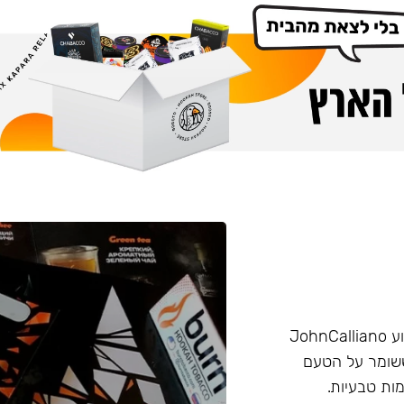
הליין החזק של חברת Burn שזכה בפרס ״טבק השנה״ באירוע JohnCalliano
יכותי וחזק ששומר על הטעם