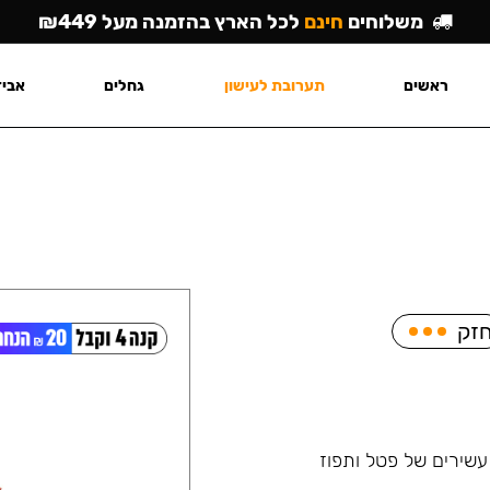
משלוחים
חינם
לכל הארץ בהזמנה מעל ₪449
ראשים
תערובת לעישון
גחלים
אביז
זק
שירים של פטל ותפוז