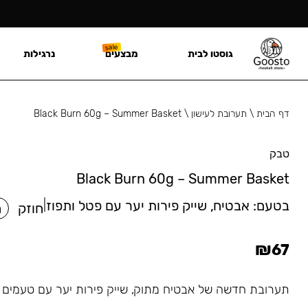
גוסטו לבית
מבצעים
נרגילות
דף הבית
\
תערובת לעישון
\
Black Burn 60g – Summer Basket
טבק
Black Burn 60g – Summer Basket
בטעם:
אבטיח, שייק פירות יער עם פטל ותפוז
|
חוזק
ח
₪
67
תערובת חדשה של אבטיח מתוק, שייק פירות יער עם טעמים ע