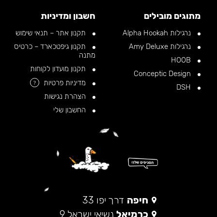
מתוגים מובילים
חשבון ומדיניות
נרגילות Alpha Hookah
תקנון אתר – תנאי שימוש
נרגילות Amy Deluxe
תקנון גיפטכארד – כרטיס
מתנה
HOOB
תקנון מועדון לקוחות
Conceptic Design
מדיניות פרטיות
?
DSH
הצהרת נגישות
החשבון שלי
חיפה
דרך יפו 33
כרמיאל
נשיאי ישראל 9