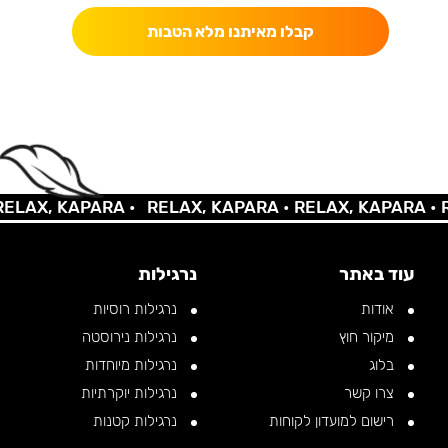
קבלו מאיתנו מלא הטבות
AX, KAPARA •
RELAX, KAPARA •
RELAX, KAPARA •
REL
עוד באתר
נרגילות
אודות
נרגילות רוסיות
מיקור חוץ
נרגילות נירוסטה
בלוג
נרגילות מיוחדות
צרו קשר
נרגילות יוקרתיות
רישום למועדון לקוחות
נרגילות קטנות