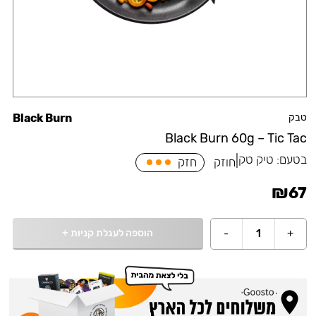
טבק
Black Burn
Black Burn 60g – Tic Tac
בטעם:
טיק טק
|
חוזק
חזק
₪
67
הוספה לעגלת קניות
+
-
1
+