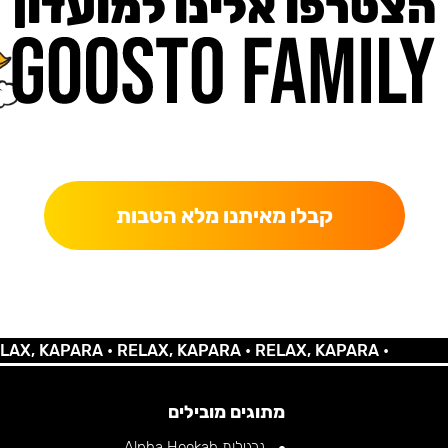
הצטרפו אלינו למועדון
כאן מקבלים יותר — הטבות, עדכונים והפתעות בלעדיות.
קבלו מאיתנו מלא הטבות
 KAPARA •
RELAX, KAPARA •
RELAX, KAPARA •
מתוגים מובילים
נרגילות Alpha Hookah