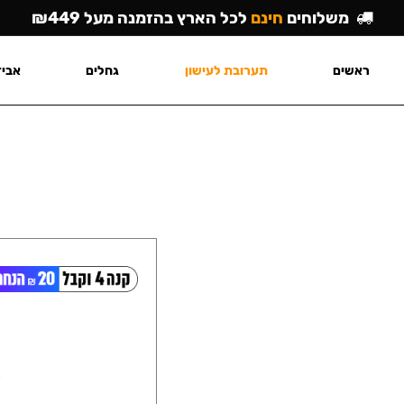
משלוחים
חינם
לכל הארץ בהזמנה מעל ₪449
ראשים
תערובת לעישון
גחלים
אביז