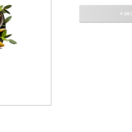
יות
+