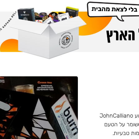
הליין החזק של חברת Burn שזכה בפרס ״טבק השנה״ באירוע JohnCalliano
יכותי וחזק ששומר על הטעם