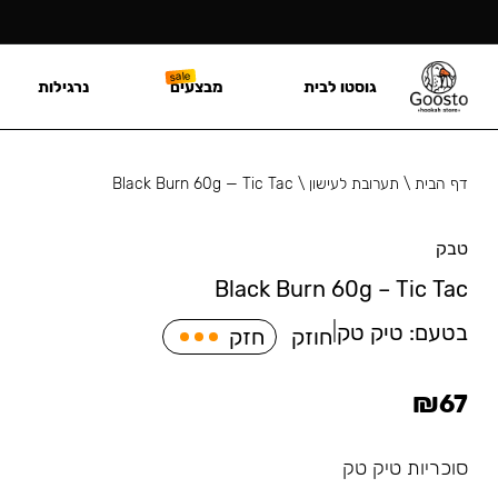
גוסטו לבית
מבצעים
נרגילות
דף הבית
\
תערובת לעישון
\
Black Burn 60g — Tic Tac
טבק
Black Burn 60g – Tic Tac
בטעם:
טיק טק
|
חוזק
חזק
₪
67
סוכריות טיק טק