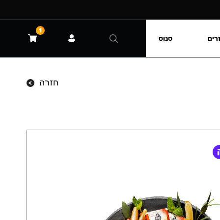
1
רים
סנוס
חזרה