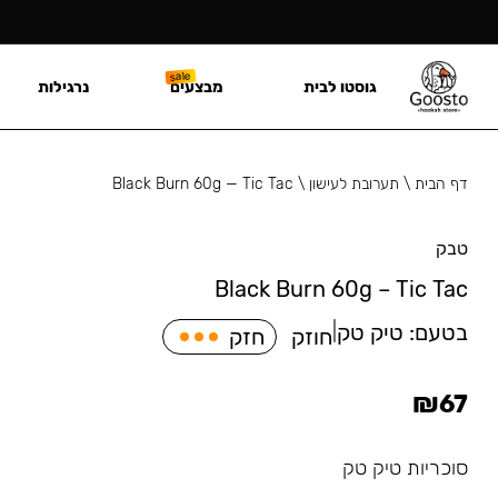
גוסטו לבית
מבצעים
נרגילות
דף הבית
\
תערובת לעישון
\
Black Burn 60g — Tic Tac
טבק
Black Burn 60g – Tic Tac
בטעם:
טיק טק
|
חוזק
חזק
₪
67
סוכריות טיק טק