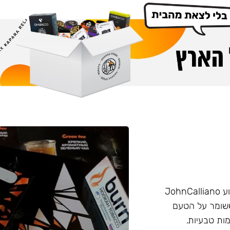
הליין החזק של חברת Burn שזכה בפרס ״טבק השנה״ באירוע JohnCalliano
יכותי וחזק ששומר על הטעם