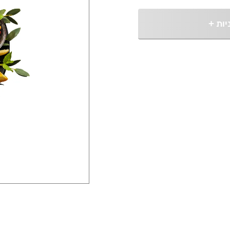
יות
+