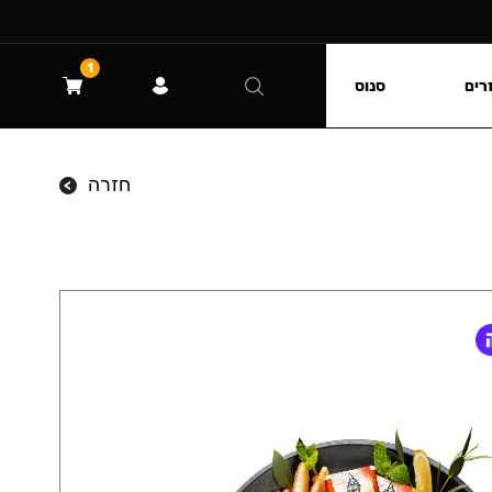
1
רים
סנוס
חזרה