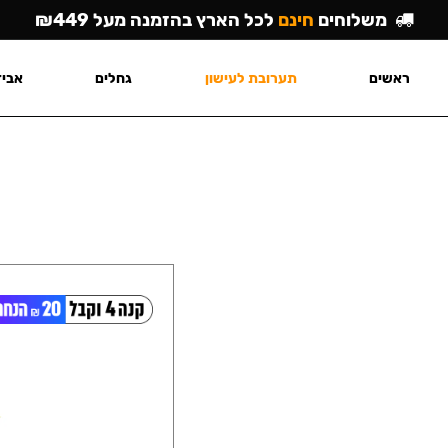
משלוחים
חינם
לכל הארץ בהזמנה מעל ₪449
ראשים
תערובת לעישון
גחלים
אביז