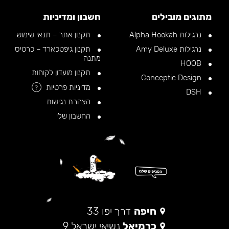
מתוגים מובילים
חשבון ומדיניות
נרגילות Alpha Hookah
תקנון אתר – תנאי שימוש
נרגילות Amy Deluxe
תקנון גיפטכארד – כרטיס
מתנה
HOOB
תקנון מועדון לקוחות
Conceptic Design
מדיניות פרטיות
?
DSH
הצהרת נגישות
החשבון שלי
חיפה
דרך יפו 33
כרמיאל
נשיאי ישראל 9