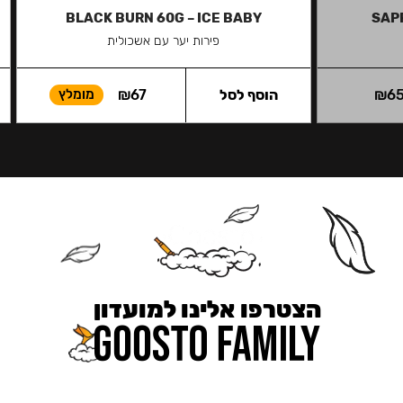
BLACK BURN 60G – ICE BABY
SAP
פירות יער עם אשכולית
6
₪
הוסף לסל
67
₪
מומלץ
הצטרפו אלינו למועדון
כאן מקבלים יותר — הטבות, עדכונים והפתעות בלעדיות.