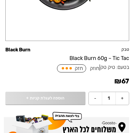
טבק
Black Burn
Black Burn 60g – Tic Tac
בטעם:
טיק טק
|
חוזק
חזק
₪
67
הוספה לעגלת קניות
+
-
1
+