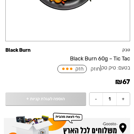
טבק
Black Burn
Black Burn 60g – Tic Tac
בטעם:
טיק טק
|
חוזק
חזק
₪
67
הוספה לעגלת קניות
+
-
1
+