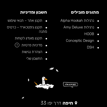
מתוגים מובילים
חשבון ומדיניות
נרגילות Alpha Hookah
תקנון אתר – תנאי שימוש
נרגילות Amy Deluxe
תקנון גיפטכארד – כרטיס
מתנה
HOOB
תקנון מועדון לקוחות
Conceptic Design
מדיניות פרטיות
?
DSH
הצהרת נגישות
החשבון שלי
חיפה
דרך יפו 33