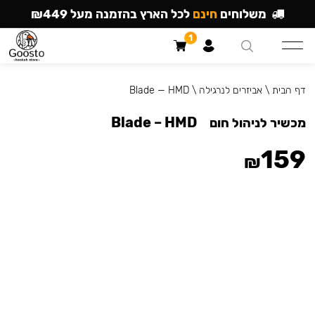
משלוחים
חינם
לכל הארץ בהזמנה מעל ₪449
1
דף הבית
\
אביזרים לנרגילה
\
Blade — HMD
Blade – HMD
מכשיר לניהול חום
159
₪