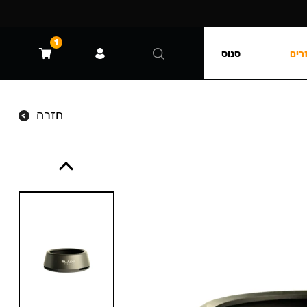
1
רים
סנוס
חזרה