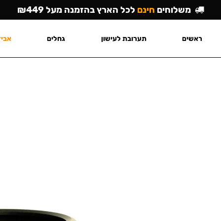
משלוחים
חינם
לכל הארץ בהזמנה מעל ₪449
ראשים
תערובת לעישון
גחלים
אביז