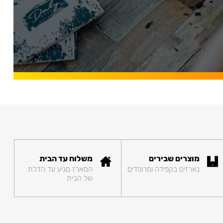
מוצרים שבירים
משלוח עד הבית
נארזים בקפידה ומרופדים
המארז מגיע עד הדלת
של הבית