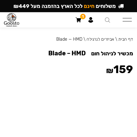
משלוחים
חינם
לכל הארץ בהזמנה מעל ₪449
1
דף הבית
\
אביזרים לנרגילה
\
Blade — HMD
Blade – HMD
מכשיר לניהול חום
159
₪