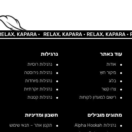
AX, KAPARA •
RELAX, KAPARA •
RELAX, KAPARA •
REL
עוד באתר
נרגילות
אודות
נרגילות רוסיות
מיקור חוץ
נרגילות נירוסטה
בלוג
נרגילות מיוחדות
צרו קשר
נרגילות יוקרתיות
רישום למועדון לקוחות
נרגילות קטנות
מתוגים מובילים
חשבון ומדיניות
נרגילות Alpha Hookah
תקנון אתר – תנאי שימוש