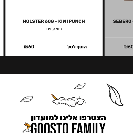
HOLSTER 60G – KIWI PUNCH
SEBERO 
קיווי עסיסי
6
₪
הוסף לסל
60
₪
הצטרפו אלינו למועדון