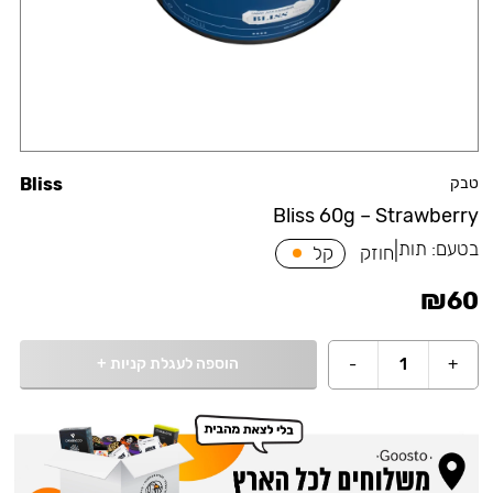
טבק
Bliss
Bliss 60g – Strawberry
בטעם:
תות
|
חוזק
קל
₪
60
הוספה לעגלת קניות
+
-
1
+