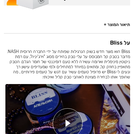
תיאור המוצר +
על Bliss
Bliss הוא מוצר חדש בשוק הנרגילות שפותח על ידי החברה הרוסית NASH.
מדובר בטבק קל המבוסס על עלי טבק בהירים מסוג "וירג'יניה", עם רמת
ניקוטין מינימלית וארומה עשירה ללא טעם דומיננטי של חומר הגלם. הטבק
מתאפיין בחוזק קל, ומתאים במיוחד למתחילים ולמי שמעדיפים עישון רך
ונעים. ל-Bliss יש פרופיל טעמים עשיר עם דגש על טעמים פירותיים , מה
שהופך אותו לבחירה מצוינת לאוהבי טבק קליל ואיכותי.