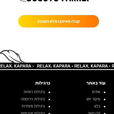
כאן מקבלים יותר — הטבות, עדכונים והפתעות בלעדיות.
קבלו מאיתנו מלא הטבות
AX, KAPARA •
RELAX, KAPARA •
RELAX, KAPARA •
REL
עוד באתר
נרגילות
אודות
נרגילות רוסיות
מיקור חוץ
נרגילות נירוסטה
בלוג
נרגילות מיוחדות
צרו קשר
נרגילות יוקרתיות