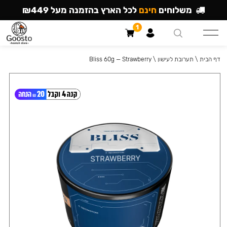
משלוחים
חינם
לכל הארץ בהזמנה מעל ₪449
1
דף הבית
\
תערובת לעישון
\
Bliss 60g — Strawberry