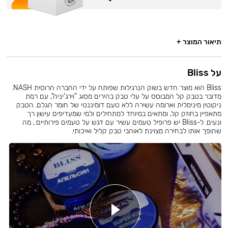
תיאור המוצר +
על Bliss
Bliss הוא מוצר חדש בשוק הנרגילות שפותח על ידי החברה הרוסית NASH.
מדובר בטבק קל המבוסס על עלי טבק בהירים מסוג "וירג'יניה", עם רמת
ניקוטין מינימלית וארומה עשירה ללא טעם דומיננטי של חומר הגלם. הטבק
מתאפיין בחוזק קל, ומתאים במיוחד למתחילים ולמי שמעדיפים עישון רך
ונעים. ל-Bliss יש פרופיל טעמים עשיר עם דגש על טעמים פירותיים , מה
שהופך אותו לבחירה מצוינת לאוהבי טבק קליל ואיכותי.