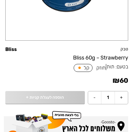
טבק
Bliss
Bliss 60g – Strawberry
בטעם:
תות
|
חוזק
קל
₪
60
הוספה לעגלת קניות
+
-
1
+