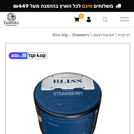
משלוחים
חינם
לכל הארץ בהזמנה מעל ₪449
1
דף הבית
\
תערובת לעישון
\
Bliss 60g — Strawberry