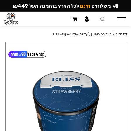
משלוחים
חינם
לכל הארץ בהזמנה מעל ₪449
דף הבית
\
תערובת לעישון
\
Bliss 60g — Strawberry