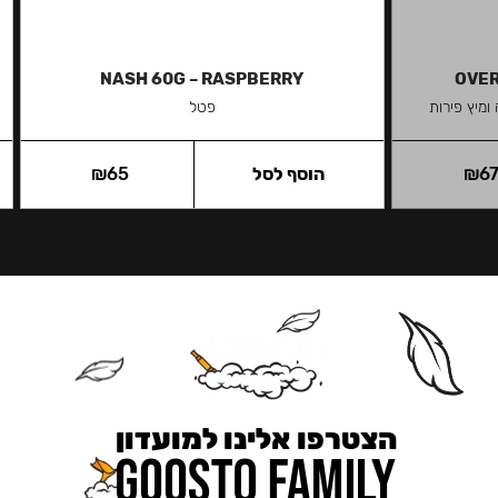
NASH 60G – RASPBERRY
OVER
מיץ פירות
פטל
6
₪
הוסף לסל
65
₪
הצטרפו אלינו למועדון