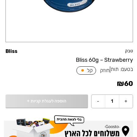
טבק
Bliss
Bliss 60g – Strawberry
בטעם:
תות
|
חוזק
קל
₪
60
הוספה לעגלת קניות
+
-
1
+