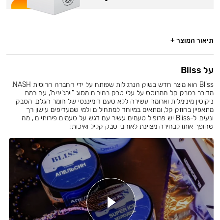
תיאור המוצר +
על Bliss
Bliss הוא מוצר חדש בשוק הנרגילות שפותח על ידי החברה הרוסית NASH.
מדובר בטבק קל המבוסס על עלי טבק בהירים מסוג "וירג'יניה", עם רמת
ניקוטין מינימלית וארומה עשירה ללא טעם דומיננטי של חומר הגלם. הטבק
מתאפיין בחוזק קל, ומתאים במיוחד למתחילים ולמי שמעדיפים עישון רך
ונעים. ל-Bliss יש פרופיל טעמים עשיר עם דגש על טעמים פירותיים , מה
שהופך אותו לבחירה מצוינת לאוהבי טבק קליל ואיכותי.