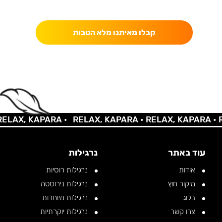
כאן מקבלים יותר — הטבות, עדכונים והפתעות בלעדיות.
קבלו מאיתנו מלא הטבות
AX, KAPARA •
RELAX, KAPARA •
RELAX, KAPARA •
REL
עוד באתר
נרגילות
אודות
נרגילות רוסיות
מיקור חוץ
נרגילות נירוסטה
בלוג
נרגילות מיוחדות
צרו קשר
נרגילות יוקרתיות