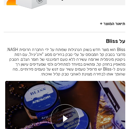
תיאור המוצר +
על Bliss
Bliss הוא מוצר חדש בשוק הנרגילות שפותח על ידי החברה הרוסית NASH.
מדובר בטבק קל המבוסס על עלי טבק בהירים מסוג "וירג'יניה", עם רמת
ניקוטין מינימלית וארומה עשירה ללא טעם דומיננטי של חומר הגלם. הטבק
מתאפיין בחוזק קל, ומתאים במיוחד למתחילים ולמי שמעדיפים עישון רך
ונעים. ל-Bliss יש פרופיל טעמים עשיר עם דגש על טעמים פירותיים , מה
שהופך אותו לבחירה מצוינת לאוהבי טבק קליל ואיכותי.