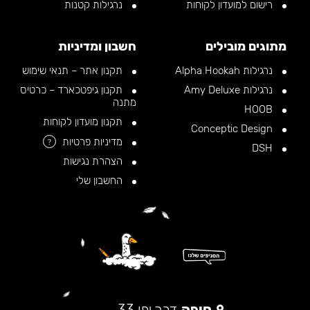
רישום למועדון לקוחות
נרגילות קטנות
מתוגים מובילים
חשבון ומדיניות
נרגילות Alpha Hookah
תקנון אתר – תנאי שימוש
נרגילות Amy Deluxe
תקנון גיפטכארד – כרטיס
מתנה
HOOB
תקנון מועדון לקוחות
Conceptic Design
מדיניות פרטיות
?
DSH
הצהרת נגישות
החשבון שלי
חיפה
דרך יפו 33