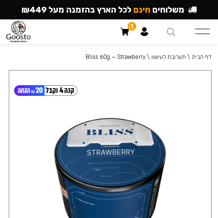
משלוחים
חינם
לכל הארץ בהזמנה מעל ₪449
1
דף הבית
\
תערובת לעישון
\
Bliss 60g — Strawberry