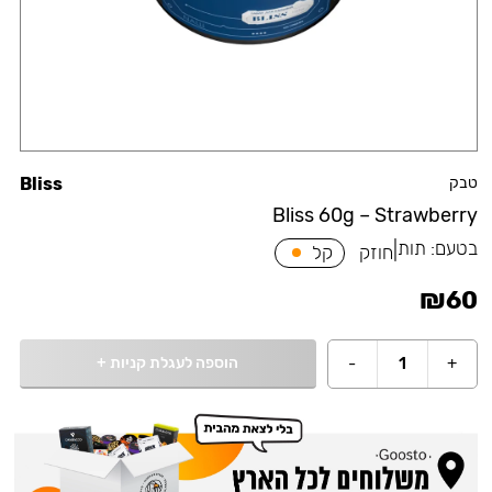
טבק
Bliss
Bliss 60g – Strawberry
בטעם:
תות
|
חוזק
קל
₪
60
הוספה לעגלת קניות
+
-
1
+