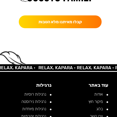
כאן מקבלים יותר — הטבות, עדכונים והפתעות בלעדיות.
קבלו מאיתנו מלא הטבות
AX, KAPARA •
RELAX, KAPARA •
RELAX, KAPARA •
REL
עוד באתר
נרגילות
אודות
נרגילות רוסיות
מיקור חוץ
נרגילות נירוסטה
בלוג
נרגילות מיוחדות
צרו קשר
נרגילות יוקרתיות