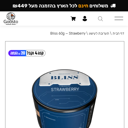
משלוחים
חינם
לכל הארץ בהזמנה מעל ₪449
דף הבית
\
תערובת לעישון
\
Bliss 60g — Strawberry