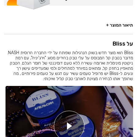
תיאור המוצר +
על Bliss
Bliss הוא מוצר חדש בשוק הנרגילות שפותח על ידי החברה הרוסית NASH.
מדובר בטבק קל המבוסס על עלי טבק בהירים מסוג "וירג'יניה", עם רמת
ניקוטין מינימלית וארומה עשירה ללא טעם דומיננטי של חומר הגלם. הטבק
מתאפיין בחוזק קל, ומתאים במיוחד למתחילים ולמי שמעדיפים עישון רך
ונעים. ל-Bliss יש פרופיל טעמים עשיר עם דגש על טעמים פירותיים , מה
שהופך אותו לבחירה מצוינת לאוהבי טבק קליל ואיכותי.