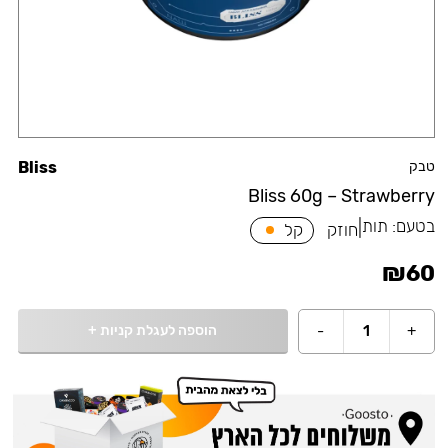
טבק
Bliss
Bliss 60g – Strawberry
בטעם:
תות
|
חוזק
קל
₪
60
הוספה לעגלת קניות
+
-
1
+