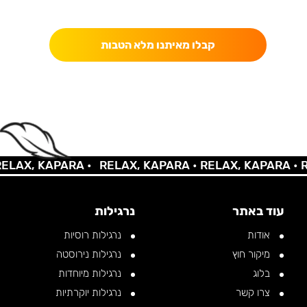
כאן מקבלים יותר — הטבות, עדכונים והפתעות בלעדיות.
קבלו מאיתנו מלא הטבות
AX, KAPARA •
RELAX, KAPARA •
RELAX, KAPARA •
REL
עוד באתר
נרגילות
אודות
נרגילות רוסיות
מיקור חוץ
נרגילות נירוסטה
בלוג
נרגילות מיוחדות
צרו קשר
נרגילות יוקרתיות