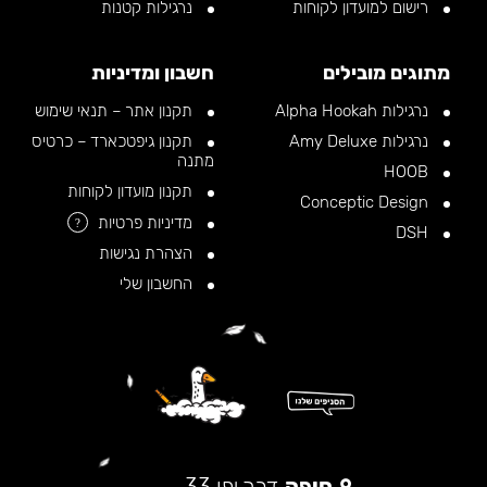
רישום למועדון לקוחות
נרגילות קטנות
מתוגים מובילים
חשבון ומדיניות
נרגילות Alpha Hookah
תקנון אתר – תנאי שימוש
נרגילות Amy Deluxe
תקנון גיפטכארד – כרטיס
מתנה
HOOB
תקנון מועדון לקוחות
Conceptic Design
מדיניות פרטיות
?
DSH
הצהרת נגישות
החשבון שלי
חיפה
דרך יפו 33