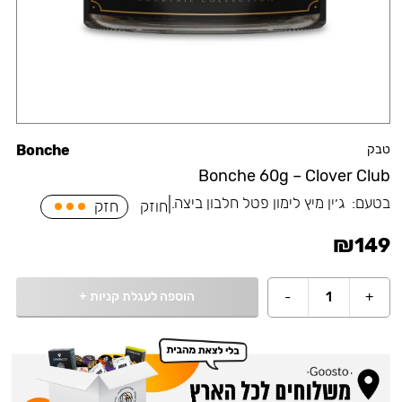
טבק
Bonche
Bonche 60g – Clover Club
בטעם:
⁠ג׳ין מיץ לימון פטל חלבון ביצה.
|
חוזק
חזק
₪
149
הוספה לעגלת קניות
+
-
1
+