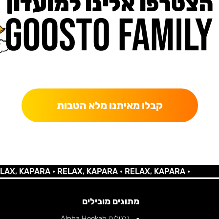
הצטרפו אלינו למועדון
כאן מקבלים יותר — הטבות, עדכונים והפתעות בלעדיות.
קבלו מאיתנו מלא הטבות
 KAPARA •
RELAX, KAPARA •
RELAX, KAPARA •
מתוגים מובילים
נרגילות Alpha Hookah