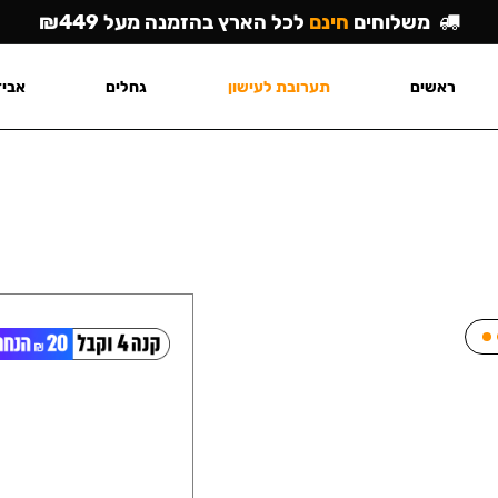
משלוחים
חינם
לכל הארץ בהזמנה מעל ₪449
ראשים
תערובת לעישון
גחלים
אביז