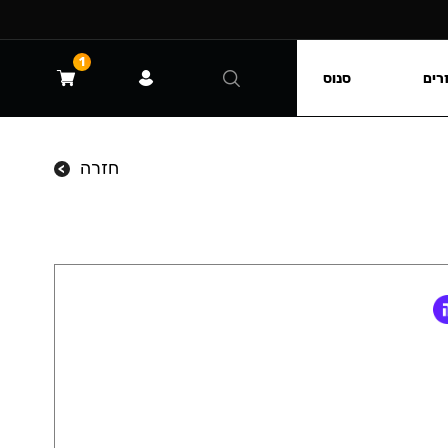
1
רים
סנוס
חזרה