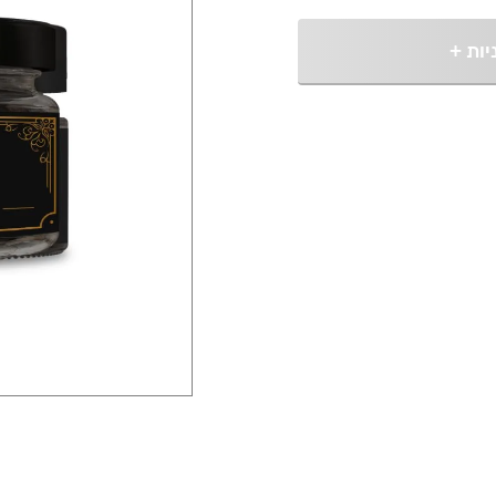
יות
+