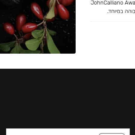
מצויין בפרסי JohnCalliano Awards 2020-21
והה במיוחד.