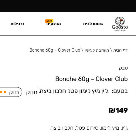
גוסטו לבית
מבצעים
נרגילות
דף הבית
\
תערובת לעישון
\
Bonche 60g – Clover Club
טבק
Bonche 60g – Clover Club
בטעם:
⁠ג׳ין מיץ לימון פטל חלבון ביצה.
|
חוזק
חזק
₪
149
⁠ג׳ין, מיץ לימון, סירופ פטל, חלבון ביצה.