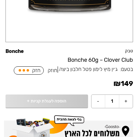
טבק
Bonche
Bonche 60g – Clover Club
בטעם:
⁠ג׳ין מיץ לימון פטל חלבון ביצה.
|
חוזק
חזק
₪
149
הוספה לעגלת קניות
+
-
1
+