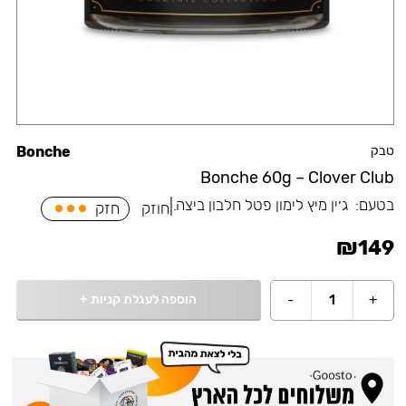
טבק
Bonche
Bonche 60g – Clover Club
בטעם:
⁠ג׳ין מיץ לימון פטל חלבון ביצה.
|
חוזק
חזק
₪
149
הוספה לעגלת קניות
+
-
1
+