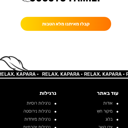
כאן מקבלים יותר — הטבות, עדכונים והפתעות בלעדיות.
קבלו מאיתנו מלא הטבות
AX, KAPARA •
RELAX, KAPARA •
RELAX, KAPARA •
REL
עוד באתר
נרגילות
אודות
נרגילות רוסיות
מיקור חוץ
נרגילות נירוסטה
בלוג
נרגילות מיוחדות
צרו קשר
נרגילות יוקרתיות