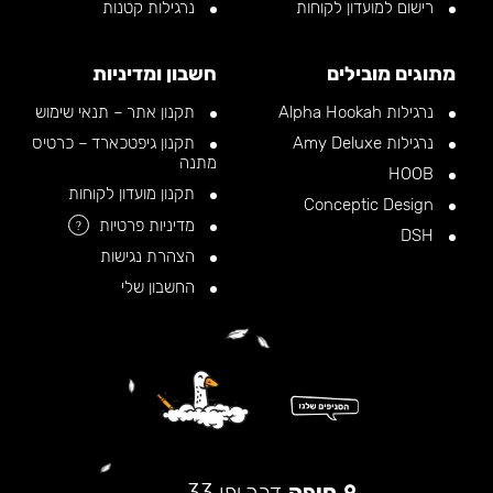
רישום למועדון לקוחות
נרגילות קטנות
מתוגים מובילים
חשבון ומדיניות
נרגילות Alpha Hookah
תקנון אתר – תנאי שימוש
נרגילות Amy Deluxe
תקנון גיפטכארד – כרטיס
מתנה
HOOB
תקנון מועדון לקוחות
Conceptic Design
מדיניות פרטיות
?
DSH
הצהרת נגישות
החשבון שלי
חיפה
דרך יפו 33