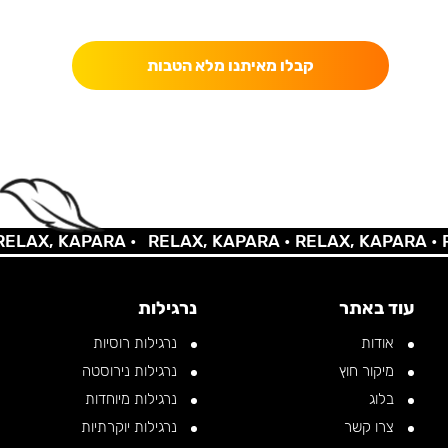
כאן מקבלים יותר — הטבות, עדכונים והפתעות בלעדיות.
קבלו מאיתנו מלא הטבות
AX, KAPARA •
RELAX, KAPARA •
RELAX, KAPARA •
REL
עוד באתר
נרגילות
אודות
נרגילות רוסיות
מיקור חוץ
נרגילות נירוסטה
בלוג
נרגילות מיוחדות
צרו קשר
נרגילות יוקרתיות