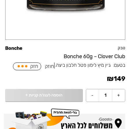
טבק
Bonche
Bonche 60g – Clover Club
בטעם:
⁠ג׳ין מיץ לימון פטל חלבון ביצה.
|
חוזק
חזק
₪
149
הוספה לעגלת קניות
+
-
1
+