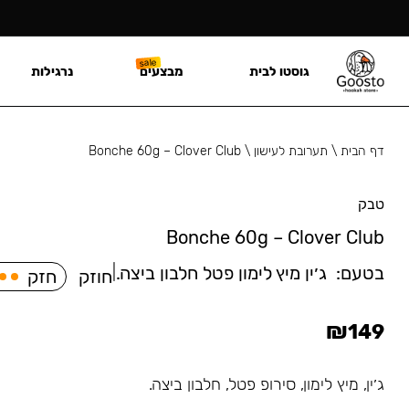
גוסטו לבית
מבצעים
נרגילות
דף הבית
\
תערובת לעישון
\
Bonche 60g – Clover Club
טבק
Bonche 60g – Clover Club
בטעם:
⁠ג׳ין מיץ לימון פטל חלבון ביצה.
|
חוזק
חזק
₪
149
⁠ג׳ין, מיץ לימון, סירופ פטל, חלבון ביצה.