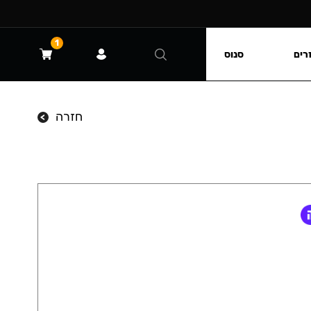
1
רים
סנוס
חזרה