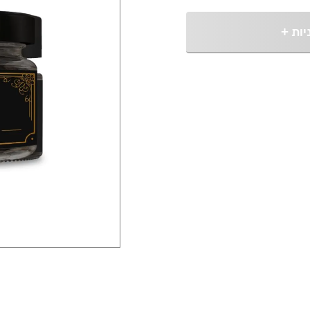
יות
+