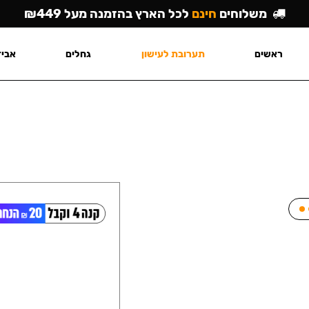
משלוחים
חינם
לכל הארץ בהזמנה מעל ₪449
ראשים
תערובת לעישון
גחלים
אביז