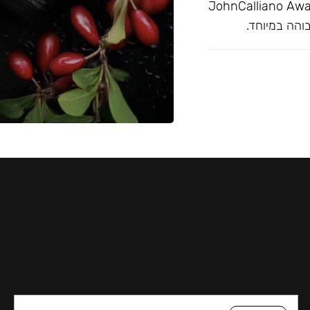
מצויין בפרסי JohnCalliano Awards 2020-21
והה במיוחד.