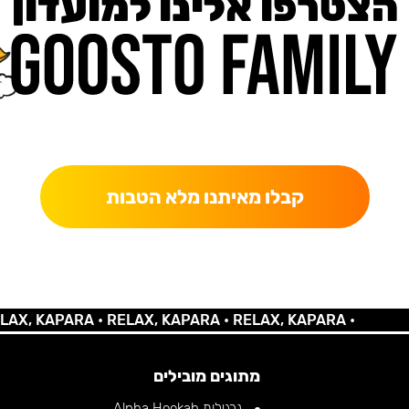
הצטרפו אלינו למועדון
כאן מקבלים יותר — הטבות, עדכונים והפתעות בלעדיות.
קבלו מאיתנו מלא הטבות
 KAPARA •
RELAX, KAPARA •
RELAX, KAPARA •
מתוגים מובילים
נרגילות Alpha Hookah