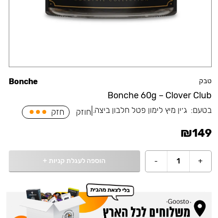
טבק
Bonche
Bonche 60g – Clover Club
בטעם:
⁠ג׳ין מיץ לימון פטל חלבון ביצה.
|
חוזק
חזק
₪
149
הוספה לעגלת קניות
+
-
1
+