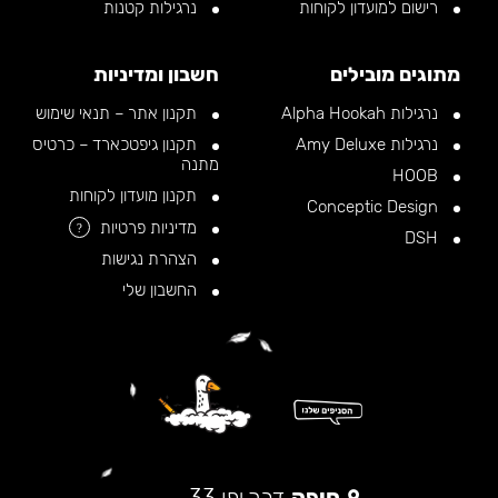
רישום למועדון לקוחות
נרגילות קטנות
מתוגים מובילים
חשבון ומדיניות
נרגילות Alpha Hookah
תקנון אתר – תנאי שימוש
נרגילות Amy Deluxe
תקנון גיפטכארד – כרטיס
מתנה
HOOB
תקנון מועדון לקוחות
Conceptic Design
מדיניות פרטיות
?
DSH
הצהרת נגישות
החשבון שלי
חיפה
דרך יפו 33