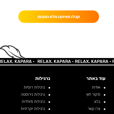
כאן מקבלים יותר — הטבות, עדכונים והפתעות בלעדיות.
קבלו מאיתנו מלא הטבות
AX, KAPARA •
RELAX, KAPARA •
RELAX, KAPARA •
REL
עוד באתר
נרגילות
אודות
נרגילות רוסיות
מיקור חוץ
נרגילות נירוסטה
בלוג
נרגילות מיוחדות
צרו קשר
נרגילות יוקרתיות