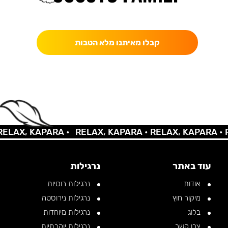
כאן מקבלים יותר — הטבות, עדכונים והפתעות בלעדיות.
קבלו מאיתנו מלא הטבות
AX, KAPARA •
RELAX, KAPARA •
RELAX, KAPARA •
REL
עוד באתר
נרגילות
אודות
נרגילות רוסיות
מיקור חוץ
נרגילות נירוסטה
בלוג
נרגילות מיוחדות
צרו קשר
נרגילות יוקרתיות