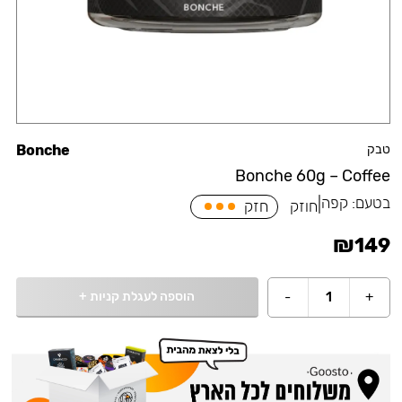
טבק
Bonche
Bonche 60g – Coffee
בטעם:
קפה
|
חוזק
חזק
₪
149
הוספה לעגלת קניות
+
-
1
+