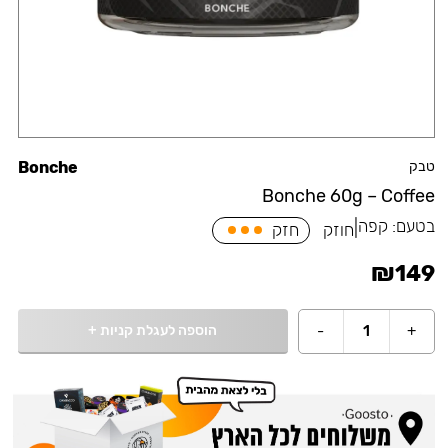
טבק
Bonche
Bonche 60g – Coffee
בטעם:
קפה
|
חוזק
חזק
₪
149
הוספה לעגלת קניות
+
-
1
+