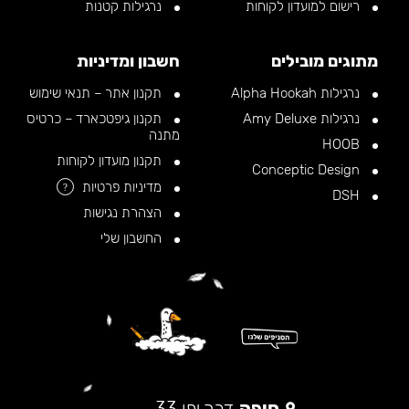
רישום למועדון לקוחות
נרגילות קטנות
מתוגים מובילים
חשבון ומדיניות
נרגילות Alpha Hookah
תקנון אתר – תנאי שימוש
נרגילות Amy Deluxe
תקנון גיפטכארד – כרטיס
מתנה
HOOB
תקנון מועדון לקוחות
Conceptic Design
מדיניות פרטיות
?
DSH
הצהרת נגישות
החשבון שלי
חיפה
דרך יפו 33