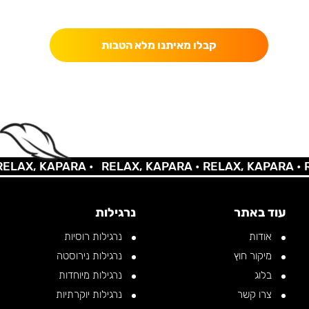
כאן מקבלים יותר — הטבות, עדכונים והפתעות בלעדיות.
קבלו מאיתנו מלא הטבות
AX, KAPARA •
RELAX, KAPARA •
RELAX, KAPARA •
REL
עוד באתר
נרגילות
אודות
נרגילות רוסיות
מיקור חוץ
נרגילות נירוסטה
בלוג
נרגילות מיוחדות
צרו קשר
נרגילות יוקרתיות