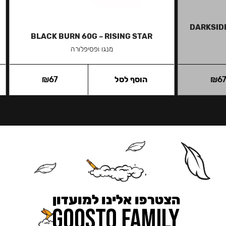
DARKSIDE
BLACK BURN 60G – RISING STAR
מנגו ופסיפלורה
6
₪
הוסף לסל
67
₪
הצטרפו אלינו למועדון