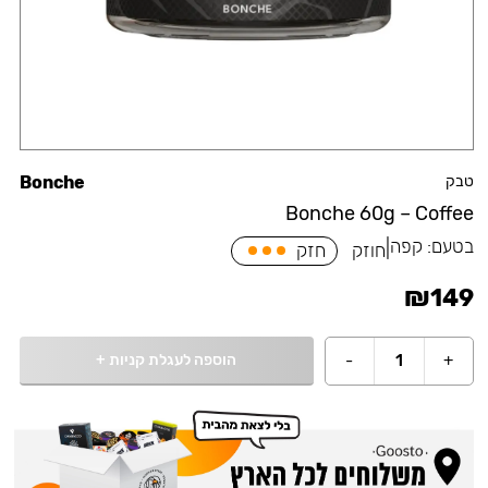
טבק
Bonche
Bonche 60g – Coffee
בטעם:
קפה
|
חוזק
חזק
₪
149
הוספה לעגלת קניות
+
-
1
+