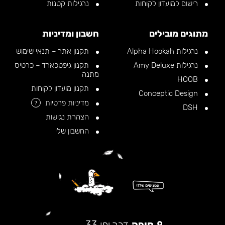
רישום למועדון לקוחות
נרגילות קטנות
מתוגים מובילים
חשבון ומדיניות
נרגילות Alpha Hookah
תקנון אתר – תנאי שימוש
נרגילות Amy Deluxe
תקנון גיפטכארד – כרטיס
מתנה
HOOB
תקנון מועדון לקוחות
Conceptic Design
מדיניות פרטיות
?
DSH
הצהרת נגישות
החשבון שלי
חיפה
דרך יפו 33