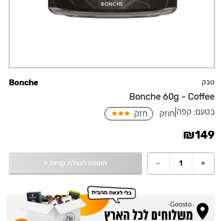
טבק
Bonche
Bonche 60g – Coffee
בטעם:
קפה
|
חוזק
חזק
₪
149
הוספה לעגלת קניות
+
-
1
+