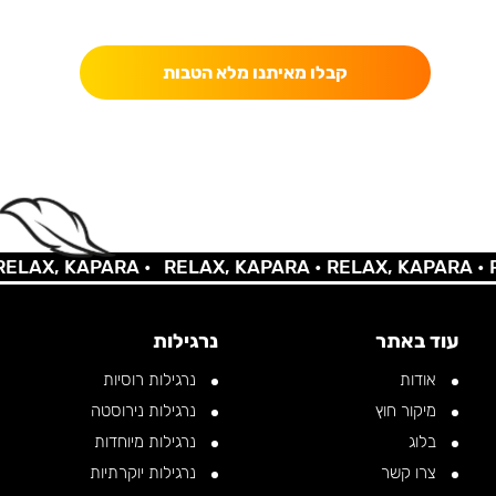
כאן מקבלים יותר — הטבות, עדכונים והפתעות בלעדיות.
קבלו מאיתנו מלא הטבות
AX, KAPARA •
RELAX, KAPARA •
RELAX, KAPARA •
REL
עוד באתר
נרגילות
אודות
נרגילות רוסיות
מיקור חוץ
נרגילות נירוסטה
בלוג
נרגילות מיוחדות
צרו קשר
נרגילות יוקרתיות