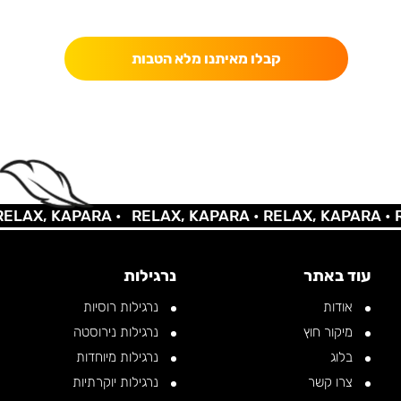
כאן מקבלים יותר — הטבות, עדכונים והפתעות בלעדיות.
קבלו מאיתנו מלא הטבות
AX, KAPARA •
RELAX, KAPARA •
RELAX, KAPARA •
REL
עוד באתר
נרגילות
אודות
נרגילות רוסיות
מיקור חוץ
נרגילות נירוסטה
בלוג
נרגילות מיוחדות
צרו קשר
נרגילות יוקרתיות