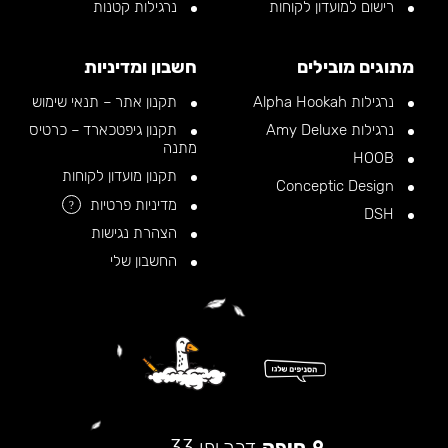
רישום למועדון לקוחות
נרגילות קטנות
מתוגים מובילים
חשבון ומדיניות
נרגילות Alpha Hookah
תקנון אתר – תנאי שימוש
נרגילות Amy Deluxe
תקנון גיפטכארד – כרטיס
מתנה
HOOB
תקנון מועדון לקוחות
Conceptic Design
מדיניות פרטיות
?
DSH
הצהרת נגישות
החשבון שלי
חיפה
דרך יפו 33