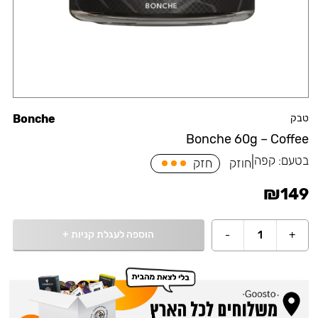
טבק
Bonche
Bonche 60g – Coffee
בטעם:
קפה
|
חוזק
חזק
₪
149
הוספה לעגלת קניות
+
-
1
+