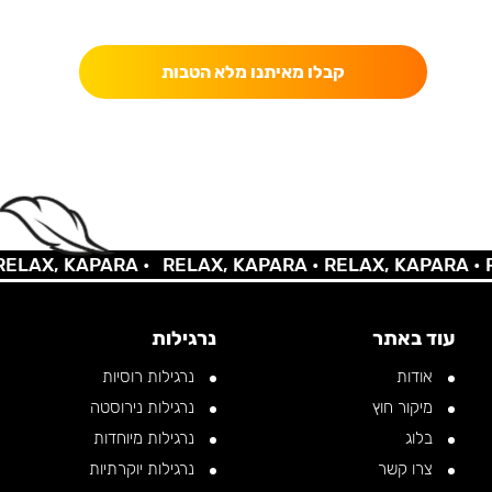
כאן מקבלים יותר — הטבות, עדכונים והפתעות בלעדיות.
קבלו מאיתנו מלא הטבות
AX, KAPARA •
RELAX, KAPARA •
RELAX, KAPARA •
REL
עוד באתר
נרגילות
אודות
נרגילות רוסיות
מיקור חוץ
נרגילות נירוסטה
בלוג
נרגילות מיוחדות
צרו קשר
נרגילות יוקרתיות