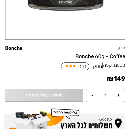
טבק
Bonche
Bonche 60g – Coffee
בטעם:
קפה
|
חוזק
חזק
₪
149
הוספה לעגלת קניות
+
-
1
+