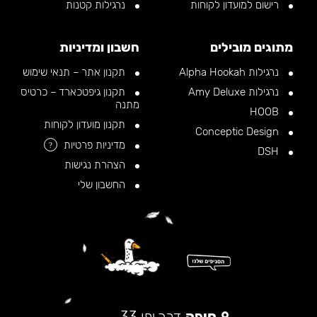
רישום למועדון לקוחות
נרגילות קטנות
מתוגים מובילים
חשבון ומדיניות
נרגילות Alpha Hookah
תקנון אתר – תנאי שימוש
נרגילות Amy Deluxe
תקנון גיפטכארד – כרטיס
מתנה
HOOB
תקנון מועדון לקוחות
Conceptic Design
מדיניות פרטיות
?
DSH
הצהרת נגישות
החשבון שלי
חיפה
דרך יפו 33