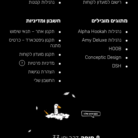
רישום למועדון לקוחות
נרגילות קטנות
מתוגים מובילים
חשבון ומדיניות
נרגילות Alpha Hookah
תקנון אתר – תנאי שימוש
נרגילות Amy Deluxe
תקנון גיפטכארד – כרטיס
מתנה
HOOB
תקנון מועדון לקוחות
Conceptic Design
מדיניות פרטיות
?
DSH
הצהרת נגישות
החשבון שלי
חיפה
דרך יפו 33