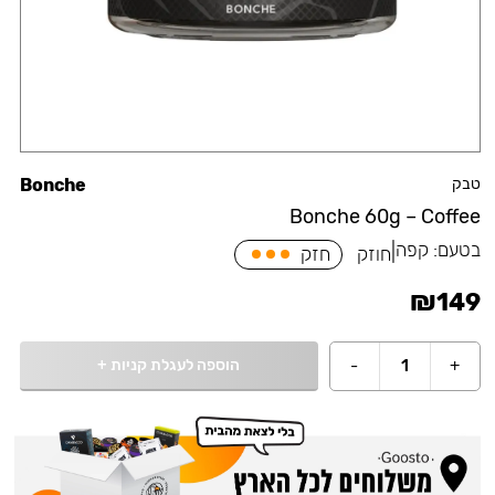
טבק
Bonche
Bonche 60g – Coffee
בטעם:
קפה
|
חוזק
חזק
₪
149
הוספה לעגלת קניות
+
-
1
+