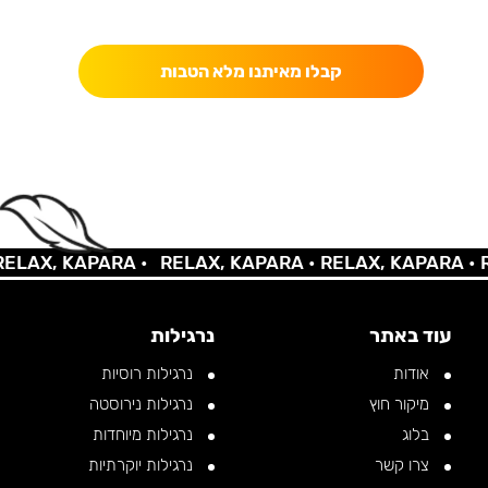
כאן מקבלים יותר — הטבות, עדכונים והפתעות בלעדיות.
קבלו מאיתנו מלא הטבות
AX, KAPARA •
RELAX, KAPARA •
RELAX, KAPARA •
REL
עוד באתר
נרגילות
אודות
נרגילות רוסיות
מיקור חוץ
נרגילות נירוסטה
בלוג
נרגילות מיוחדות
צרו קשר
נרגילות יוקרתיות