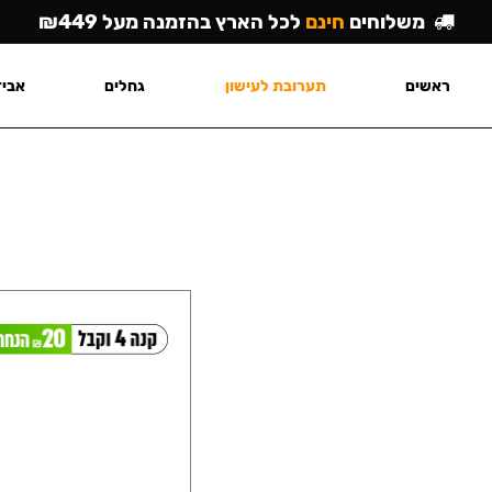
משלוחים
חינם
לכל הארץ בהזמנה מעל ₪449
ראשים
תערובת לעישון
גחלים
אביז