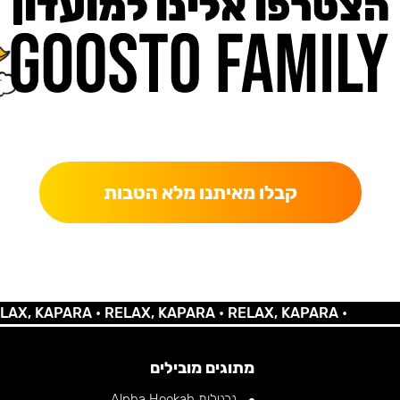
הצטרפו אלינו למועדון
כאן מקבלים יותר — הטבות, עדכונים והפתעות בלעדיות.
קבלו מאיתנו מלא הטבות
 KAPARA •
RELAX, KAPARA •
RELAX, KAPARA •
מתוגים מובילים
נרגילות Alpha Hookah