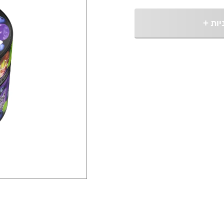
יות
+