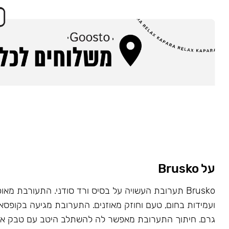
על Brusko
Brusko תערובת העשויה על בסיס ורד סודני. התעורבת מאו
גרם. חיתוך התערובת מאפשר לה להשתלב היטב עם טבק או