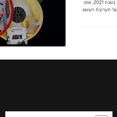
זוכה ""התערובת הטובה ביותר ללא טבק"" בפרסי ג'ון קליאנו בשנת 2021. אופן
של תערובת העישון