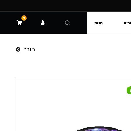
1
רים
סנוס
חזרה