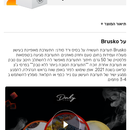
תיאור המוצר +
על Brusko
Brusko תערובת העשויה על בסיס ורד סודני. התעורבת מאופיינת בעישון
מעולה ועמידות בחום, טעם וחוזק מאוזנים. התערובת מגיעה בקופסאות
פלסטיק של 50 גרם. חיתוך התערובת מאפשר לה להשתלב היטב עם טבק
או תערובת אחרת. זוכה ""התערובת הטובה ביותר ללא טבק"" בפרסי ג'ון
קליאנו בשנת 2021. אופן שימוש: לפזר באופן שווה בראש הנרגילה, להמנע
ממגע ישיר של תערובת העישון עם נייר כסף או הקלאוד. מומלץ להשתמש ב
3-4 פחמים.