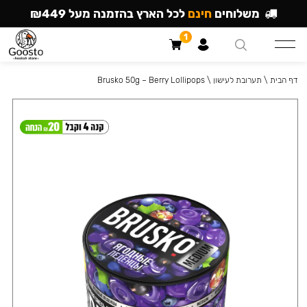
משלוחים
חינם
לכל הארץ בהזמנה מעל ₪449
1
דף הבית
\
תערובת לעישון
\
Brusko 50g – Berry Lollipops