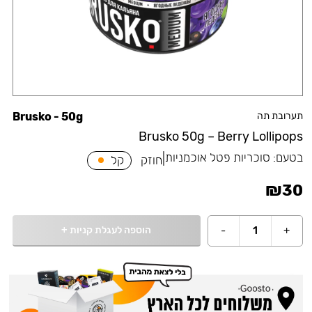
תערובת תה
Brusko - 50g
Brusko 50g – Berry Lollipops
בטעם:
סוכריות פטל אוכמניות
|
חוזק
קל
₪
30
הוספה לעגלת קניות
+
-
1
+