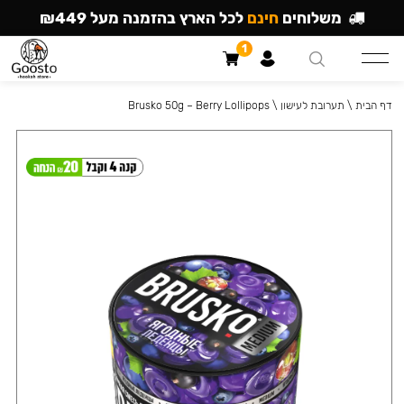
משלוחים
חינם
לכל הארץ בהזמנה מעל ₪449
1
דף הבית
\
תערובת לעישון
\
Brusko 50g – Berry Lollipops