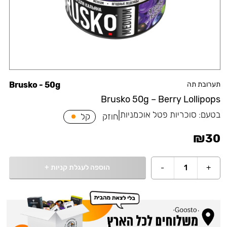
תערובת תה
Brusko - 50g
Brusko 50g – Berry Lollipops
בטעם:
סוכריות פטל אוכמניות
|
חוזק
קל
₪
30
הוספה לעגלת קניות
+
-
1
+