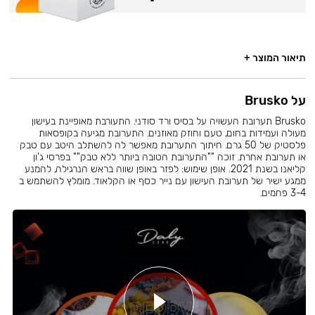
תיאור המוצר +
על Brusko
Brusko תערובת העשויה על בסיס ורד סודני. התעורבת מאופיינת בעישון
מעולה ועמידות בחום, טעם וחוזק מאוזנים. התערובת מגיעה בקופסאות
פלסטיק של 50 גרם. חיתוך התערובת מאפשר לה להשתלב היטב עם טבק
או תערובת אחרת. זוכה ""התערובת הטובה ביותר ללא טבק"" בפרסי ג'ון
קליאנו בשנת 2021. אופן שימוש: לפזר באופן שווה בראש הנרגילה, להמנע
ממגע ישיר של תערובת העישון עם נייר כסף או הקלאוד. מומלץ להשתמש ב
3-4 פחמים.