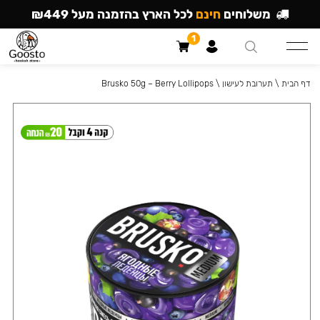
משלוחים
חינם
לכל הארץ בהזמנה מעל ₪449
1
דף הבית
\
תערובת לעישון
\
Brusko 50g – Berry Lollipops