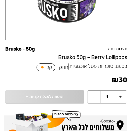
תערובת תה
Brusko - 50g
Brusko 50g – Berry Lollipops
בטעם:
סוכריות פטל אוכמניות
|
חוזק
קל
₪
30
הוספה לעגלת קניות
+
-
1
+