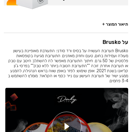
תיאור המוצר +
על Brusko
Brusko תערובת העשויה על בסיס ורד סודני. התעורבת מאופיינת בעישון
מעולה ועמידות בחום, טעם וחוזק מאוזנים. התערובת מגיעה בקופסאות
פלסטיק של 50 גרם. חיתוך התערובת מאפשר לה להשתלב היטב עם טבק
או תערובת אחרת. זוכה ""התערובת הטובה ביותר ללא טבק"" בפרסי ג'ון
קליאנו בשנת 2021. אופן שימוש: לפזר באופן שווה בראש הנרגילה, להמנע
ממגע ישיר של תערובת העישון עם נייר כסף או הקלאוד. מומלץ להשתמש ב
3-4 פחמים.