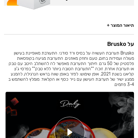
תיאור המוצר +
על Brusko
Brusko תערובת העשויה על בסיס ורד סודני. התעורבת מאופיינת בעישון
מעולה ועמידות בחום, טעם וחוזק מאוזנים. התערובת מגיעה בקופסאות
פלסטיק של 50 גרם. חיתוך התערובת מאפשר לה להשתלב היטב עם טבק
או תערובת אחרת. זוכה ""התערובת הטובה ביותר ללא טבק"" בפרסי ג'ון
קליאנו בשנת 2021. אופן שימוש: לפזר באופן שווה בראש הנרגילה, להמנע
ממגע ישיר של תערובת העישון עם נייר כסף או הקלאוד. מומלץ להשתמש ב
3-4 פחמים.