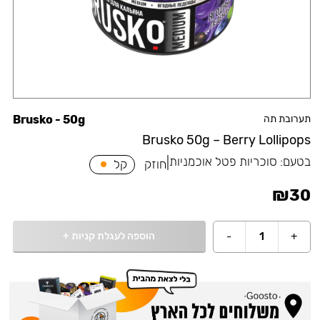
תערובת תה
Brusko - 50g
Brusko 50g – Berry Lollipops
בטעם:
סוכריות פטל אוכמניות
|
חוזק
קל
₪
30
הוספה לעגלת קניות
+
-
1
+