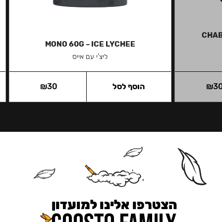
CHAB
MONO 60G – ICE LYCHEE
ליצ'י עם אייס
3
₪
הוסף לסל
30
₪
הצטרפו אלינו למועדון