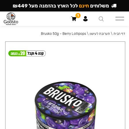
משלוחים
חינם
לכל הארץ בהזמנה מעל ₪449
1
דף הבית
\
תערובת לעישון
\
Brusko 50g – Berry Lollipops