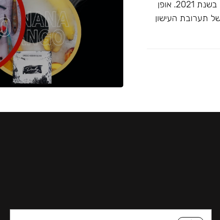
זוכה ""התערובת הטובה ביותר ללא טבק"" בפרסי ג'ון קליאנו בשנת 2021. אופן
של תערובת העישון