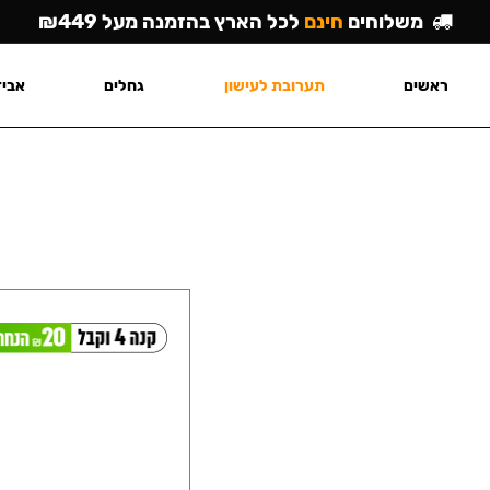
משלוחים
חינם
לכל הארץ בהזמנה מעל ₪449
ראשים
תערובת לעישון
גחלים
אביז