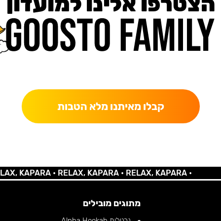
הצטרפו אלינו למועדון
כאן מקבלים יותר — הטבות, עדכונים והפתעות בלעדיות.
קבלו מאיתנו מלא הטבות
 KAPARA •
RELAX, KAPARA •
RELAX, KAPARA •
מתוגים מובילים
נרגילות Alpha Hookah