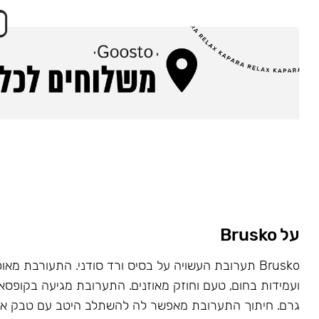
על Brusko
Brusko תערובת העשויה על בסיס ורד סודני. התעורבת מאו
גרם. חיתוך התערובת מאפשר לה להשתלב היטב עם טבק או