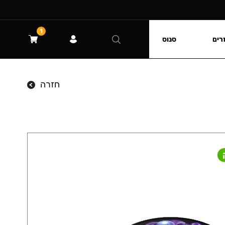
1
רים
סנוס
חזרה