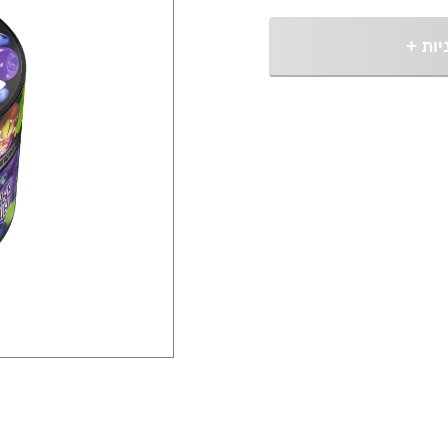
יות
+